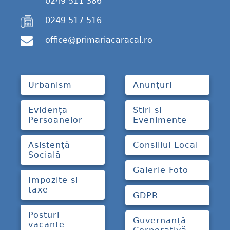
0249 511 386
0249 517 516
office@primariacaracal.ro
Urbanism
Anunțuri
Evidența
Stiri si
Persoanelor
Evenimente
Asistență
Consiliul Local
Socială
Galerie Foto
Impozite si
taxe
GDPR
Posturi
Guvernanță
vacante