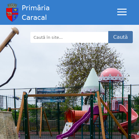
Primăria
Caracal
Caută