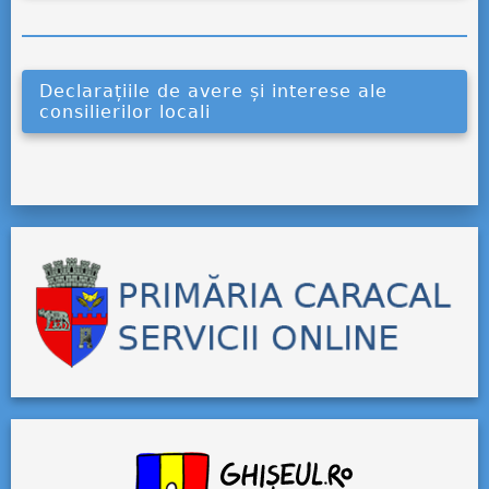
Declarațiile de avere și interese ale
consilierilor locali