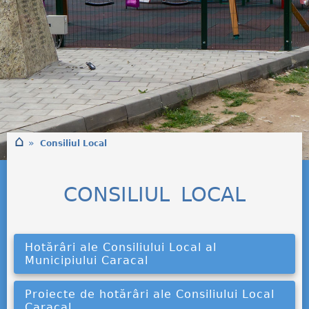
⌂
»
Consiliul Local
CONSILIUL LOCAL
Hotărâri ale Consiliului Local al
Municipiului Caracal
Proiecte de hotărâri ale Consiliului Local
Caracal