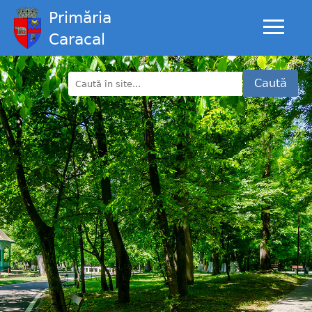
Primăria
Caracal
Caută