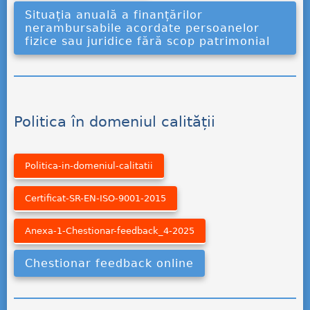
Situația anuală a finanțărilor
nerambursabile acordate persoanelor
fizice sau juridice fără scop patrimonial
Politica în domeniul calității
Politica-in-domeniul-calitatii
Certificat-SR-EN-ISO-9001-2015
Anexa-1-Chestionar-feedback_4-2025
Chestionar feedback online