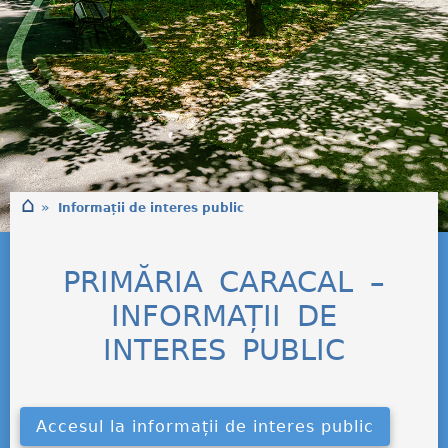
⌂
»
Informații de interes public
PRIMĂRIA CARACAL –
INFORMAȚII DE
INTERES PUBLIC
Accesul la informații de interes public