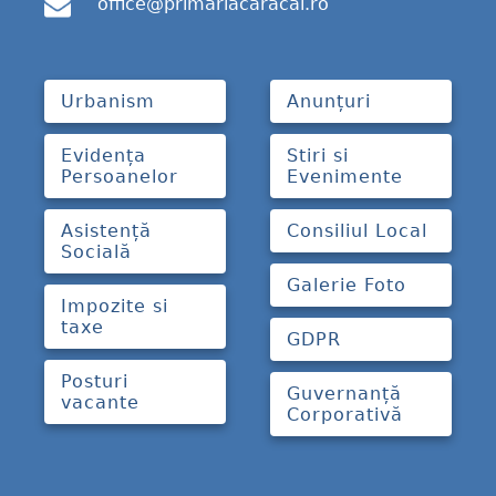
office@primariacaracal.ro
Urbanism
Anunțuri
Evidența
Stiri si
Persoanelor
Evenimente
Asistență
Consiliul Local
Socială
Galerie Foto
Impozite si
taxe
GDPR
Posturi
Guvernanță
vacante
Corporativă