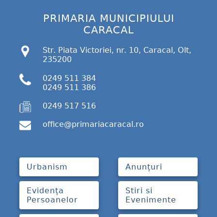
PRIMARIA MUNICIPIULUI
CARACAL
Str. Piata Victoriei, nr. 10, Caracal, Olt,
235200
0249 511 384
0249 511 386
0249 517 516
office@primariacaracal.ro
Urbanism
Anunțuri
Evidența
Stiri si
Persoanelor
Evenimente