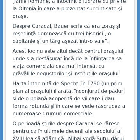
Ţările Române, a întocmit o lucrare cu privire
la Oltenia în care a prezentat succint sate şi
oraşe.
Despre Caracal, Bauer scrie că era „oraş şi
reşedinţă domnească cu trei biserici , o
căpitănie şi un târg aşezat într-o vale“.
Acest loc nu este altul decât centrul oraşului
unde s-a desfăşurat încă de la înfiinţarea sa
viaţa comercială cea mai intensă, cu
prăvăliile negustorilor şi instituţiile oraşului.
Harta întocmită de Specht în 1790 (un prim
plan al oraşului) îl arată, înconjurat de păduri
şi de o poiană acoperită de vii care-i dau
forma rotundă şi în care se vede răscrucea a
numeroase drumuri comerciale.
O perioadă ştirile despre Caracal se răresc
pentru ca în ultimele decenii ale secolului al
XVIII-lea să aflăm că „Mihai vodă Şutu, dărui