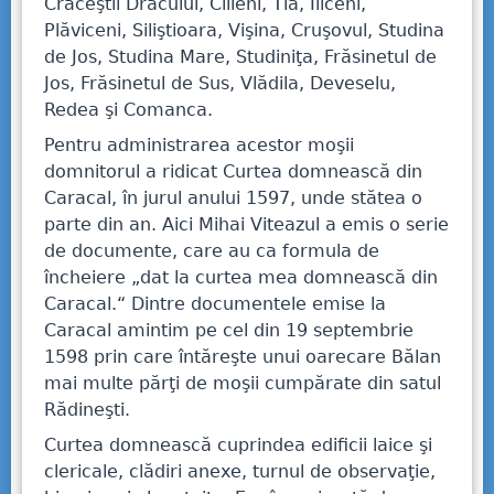
Crăceştii Dracului, Cilieni, Tia, Iliceni,
Plăviceni, Siliştioara, Vişina, Cruşovul, Studina
de Jos, Studina Mare, Studiniţa, Frăsinetul de
Jos, Frăsinetul de Sus, Vlădila, Deveselu,
Redea şi Comanca.
Pentru administrarea acestor moşii
domnitorul a ridicat Curtea domnească din
Caracal, în jurul anului 1597, unde stătea o
parte din an. Aici Mihai Viteazul a emis o serie
de documente, care au ca formula de
încheiere „dat la curtea mea domnească din
Caracal.“ Dintre documentele emise la
Caracal amintim pe cel din 19 septembrie
1598 prin care întăreşte unui oarecare Bălan
mai multe părţi de moşii cumpărate din satul
Rădineşti.
Curtea domnească cuprindea edificii laice şi
clericale, clădiri anexe, turnul de observaţie,