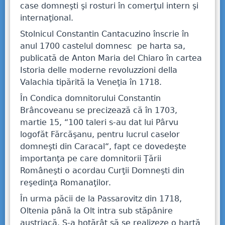
case domneşti şi rosturi în comerţul intern şi
internaţional.
Stolnicul Constantin Cantacuzino înscrie în
anul 1700 castelul domnesc pe harta sa,
publicată de Anton Maria del Chiaro în cartea
Istoria delle moderne revoluzzioni della
Valachia tipărită la Veneţia în 1718.
În Condica domnitorului Constantin
Brâncoveanu se precizează că în 1703,
martie 15, “100 taleri s-au dat lui Pârvu
logofăt Fărcăşanu, pentru lucrul caselor
domneşti din Caracal“, fapt ce dovedeşte
importanţa pe care domnitorii Ţării
Româneşti o acordau Curţii Domneşti din
reşedinţa Romanaţilor.
În urma păcii de la Passarovitz din 1718,
Oltenia până la Olt intra sub stăpânire
austriacă. S-a hotărât să se realizeze o hartă