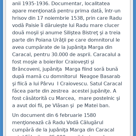
anii 1935-1936. Documentar, localitatea
apare menţionată pentru prima dată, într-un
hrisov din 17 noiembrie 1538, prin care Radu
vodă Paisie îi dăruieşte lui Radu mare clucer
două moşii şi anume Siliştea Bistreţ şi a treia
parte din Poiana Urâţii pe care domnitorul le
avea cumpărate de la jupâniţa Marga din
Caracal, pentru 30.000 de asprii. Caracalul a
fost moşie a boierilor Craioveşti şi
Brâncoveni, jupâniţa Marga fiind soră bună
după mamă cu domnitorul Neagoe Basarab
şi fiică a lui Pârvu I Craiovescu. Satul Caracal
făcea parte din zestrea acestei jupâniţe. A
fost căsătorită cu Marcea, mare postelnic şi
a avut doi fii, pe Vlăsan şi pe Matei ban.
Un document din 6 februarie 1580
menţionează că Radu Vodă Călugărul
cumpără de la jupâniţa Marga din Caracal