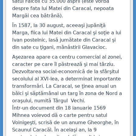
satul Fălcoii cu 35.000 asprii (este vorba
despre fata lui Matei din Caracal, nepoata
Margăi cea bătrână).
În 1587, la 30 august, aceeaşi jupâniţă
Marga, fiica lui Matei din Caracal şi soţie a lui
Ivan postelnic, lasă jumătate din Caracal şi
din sate cu ţigani, mânăstirii Glavacioc.
Aşezarea apare ca centru comercial al zonei,
caracter pe care îl păstrează şi mai târziu.
Dezvoltarea social-economică de la sfârşitul
secolului al XVI-lea, a determinat importante
transformări. La Caracal, se ţinea anual un
bâlci şi săptămânal un targ în zona de Nord a
oraşului, numită Târgul Vechi.
Într-un document din 18 ianuarie 1569
Mihnea voievod dă o carte pentru satul
Voinigeşti, scrisă de un anume Gheorghe, în
Scaunul Caracăl. În acelaşi an, la 9