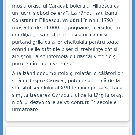
moşia oraşului Caracal, boierului Filipescu ca
un lucru slobod ce era“. La rândul său banul
Constantin Filipescu, va dărui în anul 1793
moşia lui de 14.000 de pogoane, oraşului, cu
condiţia „…să o stăpânească orăşenii şi
purtând grija cu a lor cheltuială pentru toate
orânduielile atât ale bisericii trebuinţe cât şi
ale şcolii, a se intemeia cu dascăl vrednic şi
pururea în toată vremea“.
Analizând documentele şi relatările călătorilor
străini despre Caracal, putem spune că de la
sfârşitul secolului al XVII-lea începe să se facă
simţită trecerea Caracalului de la târg la oraş,
a cărui dezvoltare se va contura în secolele
următoare.