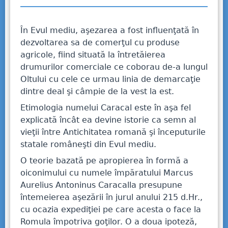
În Evul mediu, aşezarea a fost influenţată în
dezvoltarea sa de comerţul cu produse
agricole, fiind situată la întretăierea
drumurilor comerciale ce coborau de-a lungul
Oltului cu cele ce urmau linia de demarcaţie
dintre deal şi câmpie de la vest la est.
Etimologia numelui Caracal este în aşa fel
explicată încât ea devine istorie ca semn al
vieţii între Antichitatea romană şi începuturile
statale româneşti din Evul mediu.
O teorie bazată pe apropierea în formă a
oiconimului cu numele împăratului Marcus
Aurelius Antoninus Caracalla presupune
întemeierea aşezării în jurul anului 215 d.Hr.,
cu ocazia expediţiei pe care acesta o face la
Romula împotriva goţilor. O a doua ipoteză,