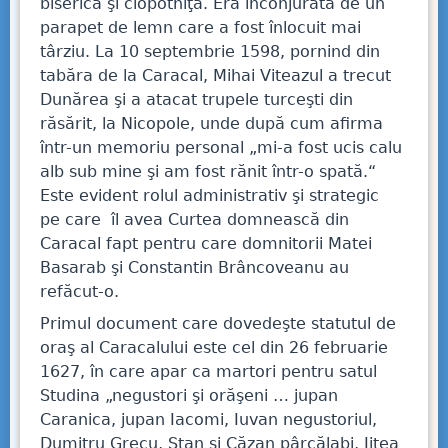
biserica şi clopotniţa. Era înconjurată de un
parapet de lemn care a fost înlocuit mai
târziu. La 10 septembrie 1598, pornind din
tabăra de la Caracal, Mihai Viteazul a trecut
Dunărea şi a atacat trupele turceşti din
răsărit, la Nicopole, unde după cum afirma
într-un memoriu personal „mi-a fost ucis calu
alb sub mine şi am fost rănit într-o spată.“
Este evident rolul administrativ şi strategic
pe care îl avea Curtea domnească din
Caracal fapt pentru care domnitorii Matei
Basarab şi Constantin Brâncoveanu au
refăcut-o.
Primul document care dovedeşte statutul de
oraş al Caracalului este cel din 26 februarie
1627, în care apar ca martori pentru satul
Studina „negustori şi orăşeni … jupan
Caranica, jupan Iacomi, Iuvan negustoriul,
Dumitru Grecu, Stan şi Căzan pârcălabi, Jiţea