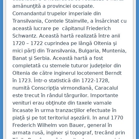
amănunţită a provinciei ocupate.
Comandantul trupelor imperiale din
Transilvania, Contele Stainville, a însărcinat cu
această lucrare pe căpitanul Friederich
Schwantz. Această hartă realizată între anii
1720 – 1722 cuprindea pe lângă Oltenia şi
mici părţi din Transilvania, Bulgaria, Muntenia,
Banat şi Serbia. Această hartă a fost
completată cu stemele tuturor judeţelor din
Oltenia de către inginerul locotenent Berndt
în 1723. Într-o statistică din 1722-1728,
numită Conscripţia virmondiană, Caracalul
este trecut în rândul târgurilor. Importante
venituri erau obţinute din taxele vamale
încasate în urma tranzacţiilor efectuate în
piaţă şi pe tot teritoriul aşezării. In anul 1770
Frederich Wilhelm von Bauer, general în
armata rusă, inginer şi topograf, trecând prin