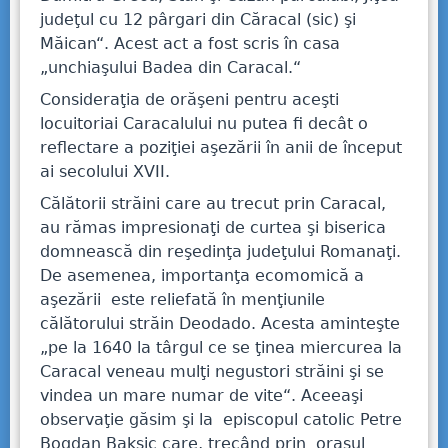
judeţul cu 12 pârgari din Căracal (sic) şi
Măican“. Acest act a fost scris în casa
„unchiaşului Badea din Caracal.“
Consideraţia de orăşeni pentru aceşti
locuitoriai Caracalului nu putea fi decât o
reflectare a poziţiei aşezării în anii de început
ai secolului XVII.
Călătorii străini care au trecut prin Caracal,
au rămas impresionaţi de curtea şi biserica
domnească din reşedinţa judeţului Romanaţi.
De asemenea, importanţa ecomomică a
aşezării este reliefată în menţiunile
călătorului străin Deodado. Acesta aminteşte
„pe la 1640 la târgul ce se ţinea miercurea la
Caracal veneau mulţi negustori străini şi se
vindea un mare numar de vite“. Aceeaşi
observaţie găsim şi la episcopul catolic Petre
Bogdan Baksic care, trecând prin oraşul