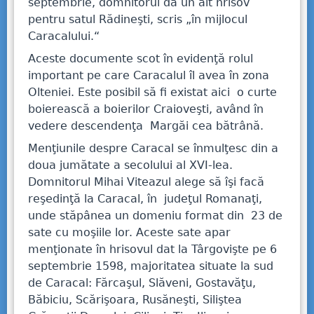
septembrie, domnitorul dă un alt hrisov
pentru satul Rădineşti, scris „în mijlocul
Caracalului.“
Aceste documente scot în evidenţă rolul
important pe care Caracalul îl avea în zona
Olteniei. Este posibil să fi existat aici o curte
boierească a boierilor Craioveşti, având în
vedere descendenţa Margăi cea bătrână.
Menţiunile despre Caracal se înmulţesc din a
doua jumătate a secolului al XVI-lea.
Domnitorul Mihai Viteazul alege să îşi facă
reşedinţă la Caracal, în judeţul Romanaţi,
unde stăpânea un domeniu format din 23 de
sate cu moşiile lor. Aceste sate apar
menţionate în hrisovul dat la Târgovişte pe 6
septembrie 1598, majoritatea situate la sud
de Caracal: Fărcaşul, Slăveni, Gostavăţu,
Băbiciu, Scărişoara, Rusăneşti, Siliştea