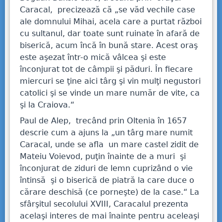
Caracal, precizează că „se văd vechile case
ale domnului Mihai, acela care a purtat război
cu sultanul, dar toate sunt ruinate în afară de
biserică, acum încă în bună stare. Acest oraş
este aşezat într-o mică vâlcea şi este
înconjurat tot de câmpii şi păduri. În fiecare
miercuri se ţine aici târg şi vin mulţi negustori
catolici şi se vinde un mare număr de vite, ca
şi la Craiova.“
Paul de Alep, trecând prin Oltenia în 1657
descrie cum a ajuns la „un târg mare numit
Caracal, unde se afla un mare castel zidit de
Mateiu Voievod, puţin înainte de a muri şi
înconjurat de ziduri de lemn cuprizând o vie
întinsă şi o biserică de piatră la care duce o
cărare deschisă (ce porneşte) de la case.“ La
sfârşitul secolului XVIII, Caracalul prezenta
acelaşi interes de mai înainte pentru aceleaşi