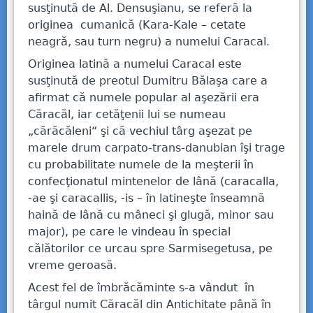
susţinută de Al. Densuşianu, se referă la
originea cumanică (Kara-Kale – cetate
neagră, sau turn negru) a numelui Caracal.
Originea latină a numelui Caracal este
susţinută de preotul Dumitru Bălaşa care a
afirmat că numele popular al aşezării era
Căracăl, iar cetăţenii lui se numeau
„cărăcăleni“ şi că vechiul târg aşezat pe
marele drum carpato-trans-danubian îşi trage
cu probabilitate numele de la meşterii în
confecţionatul mintenelor de lână (caracalla,
-ae şi caracallis, -is – în latineşte înseamnă
haină de lână cu mâneci şi glugă, minor sau
major), pe care le vindeau în special
călătorilor ce urcau spre Sarmisegetusa, pe
vreme geroasă.
Acest fel de îmbrăcăminte s-a vândut în
târgul numit Căracăl din Antichitate până în