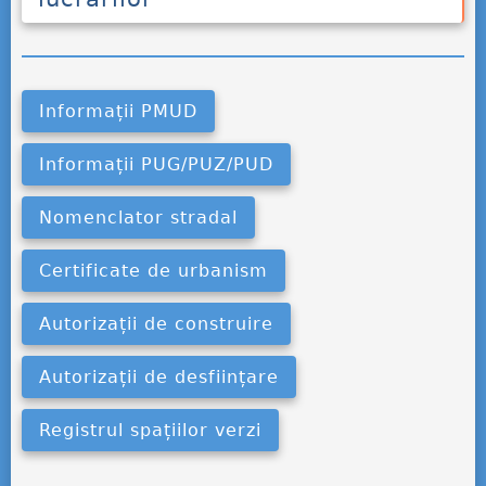
Informații PMUD
Informații PUG/PUZ/PUD
Nomenclator stradal
Certificate de urbanism
Autorizații de construire
Autorizații de desființare
Registrul spațiilor verzi