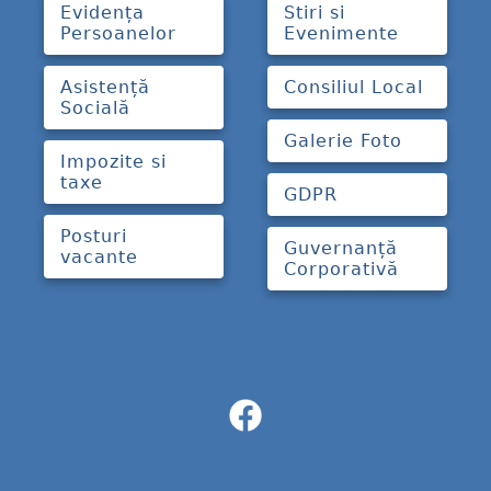
Evidența
Stiri si
Persoanelor
Evenimente
Asistență
Consiliul Local
Socială
Galerie Foto
Impozite si
taxe
GDPR
Posturi
Guvernanță
vacante
Corporativă