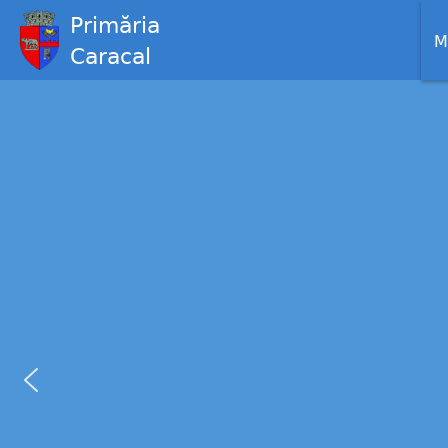
Primăria
M
Caracal