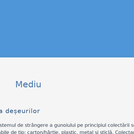
Mediu
a deșeurilor
stemul de strângere a gunoiului pe principiul colectării s
ile de tip: carton/hârtie, plastic, metal și sticlă. Colect