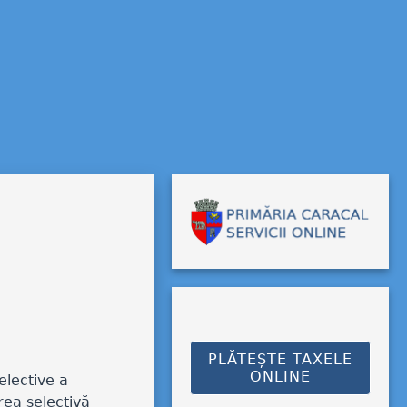
PLĂTEȘTE TAXELE
ONLINE
elective a
area selectivă