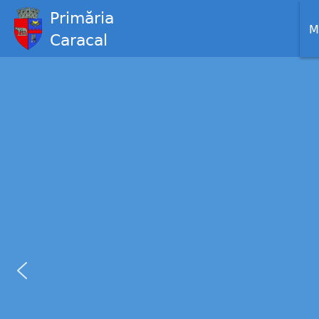
Primăria
M
Caracal