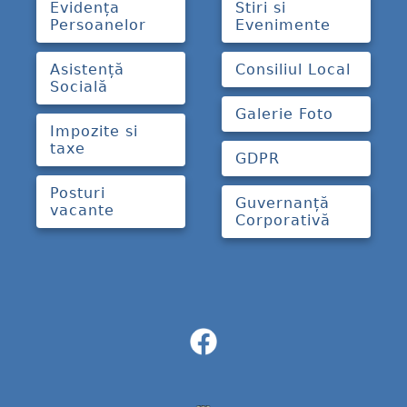
Evidența
Stiri si
Persoanelor
Evenimente
Asistență
Consiliul Local
Socială
Galerie Foto
Impozite si
taxe
GDPR
Posturi
Guvernanță
vacante
Corporativă