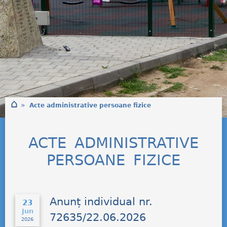
⌂
»
Acte administrative persoane fizice
ACTE ADMINISTRATIVE
PERSOANE FIZICE
Anunț individual nr.
23
Jun
72635/22.06.2026
2026