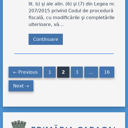
lit. b) şi ale alin. (6) şi (7) din Legea nr.
207/2015 privind Codul de procedură
fiscală, cu modificările şi completările
ulterioare, vă…
Continuare
← Previous
1
2
3
…
16
Next →