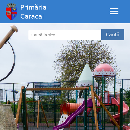
Primăria
Caracal
Caută