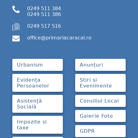
0249 511 384
0249 511 386
0249 517 516
office@primariacaracal.ro
Urbanism
Anunțuri
Evidența
Stiri si
Persoanelor
Evenimente
Asistență
Consiliul Local
Socială
Galerie Foto
Impozite si
taxe
GDPR