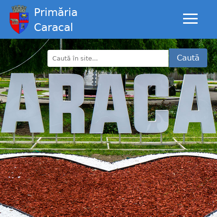
Primăria
Caracal
Caută