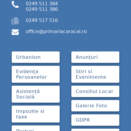
0249 511 384
0249 511 386
0249 517 516
office@primariacaracal.ro
Urbanism
Anunțuri
Evidența
Stiri si
Persoanelor
Evenimente
Asistență
Consiliul Local
Socială
Galerie Foto
Impozite si
taxe
GDPR