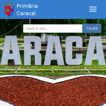
Primăria
Caracal
Caută