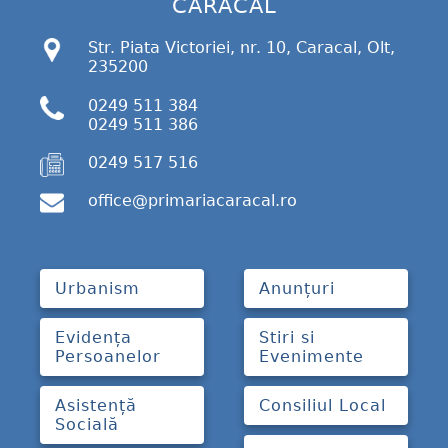
CARACAL
Str. Piata Victoriei, nr. 10, Caracal, Olt,
235200
0249 511 384
0249 511 386
0249 517 516
office@primariacaracal.ro
Urbanism
Anunțuri
Evidența
Stiri si
Persoanelor
Evenimente
Asistență
Consiliul Local
Socială