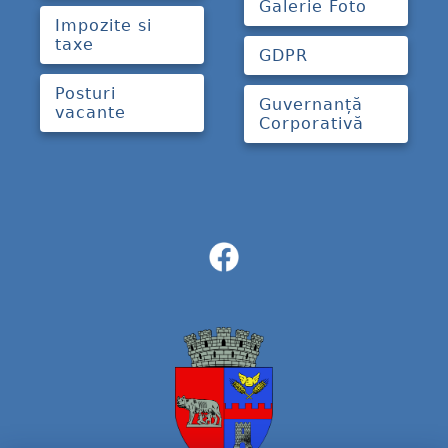
Galerie Foto
Impozite si
taxe
GDPR
Posturi
Guvernanță
vacante
Corporativă