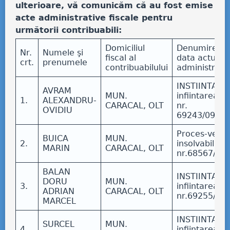
ulterioare, vă comunicăm că au fost emise
acte administrative fiscale pentru
următorii contribuabili:
Domiciliul
Denumirea, n
Nr.
Numele şi
fiscal al
data actului
crt.
prenumele
contribuabilului
administrativ
INSTIINTARE 
AVRAM
MUN.
infiintarea po
1.
ALEXANDRU-
CARACAL, OLT
nr.
OVIDIU
69243/09.06
Proces-verba
BUICA
MUN.
2.
insolvabilitat
MARIN
CARACAL, OLT
nr.68567/30
BALAN
INSTIINTARE 
DORU
MUN.
3.
infiintarea po
ADRIAN
CARACAL, OLT
nr.69255/09
MARCEL
INSTIINTARE 
SURCEL
MUN.
4.
infiintarea po