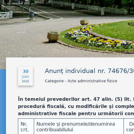
Anunț individual nr. 74676/
30
Jun
Categorie - Acte administrative fizice
2026
În temeiul prevederilor art. 47 alin. (5) lit.
procedură fiscală, cu modificările şi compl
administrative fiscale pentru următorii cont
Nr.
Numele și prenumele/denumirea
Dom
crt.
contribuabilului
con