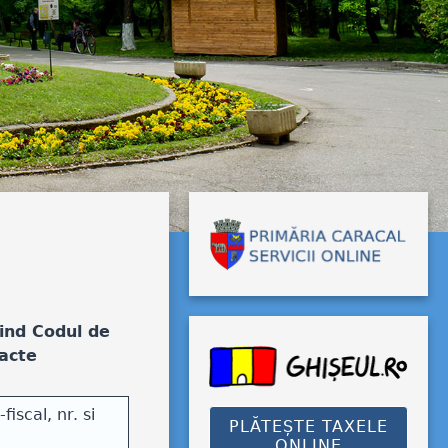
ivind Codul de
 acte
iscal, nr. si
PLĂTEȘTE TAXELE
ONLINE