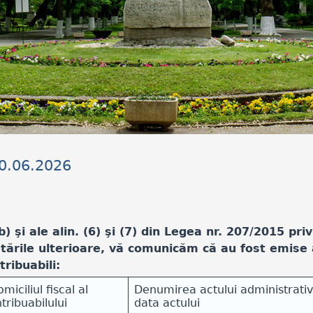
30.06.2026
 b) şi ale alin. (6) şi (7) din Legea nr. 207/2015 pr
etările ulterioare, vă comunicăm că au fost emise
ribuabili:
iciliul fiscal al
Denumirea actului administrativ-f
tribuabilului
data actului