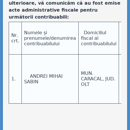
ulterioare, vă comunicăm că au fost emise
acte administrative fiscale pentru
următorii contribuabili:
Den
Numele și
Domiciliul
act
Nr.
prenumele/denumirea
fiscal al
adm
crt.
contribuabilului
contribuabilului
fisc
dat
deci
imp
nr.
MUN.
ANDREI MIHAI
724
1.
CARACAL, JUD.
SABIN
22.
OLT
adr
nr.
22.