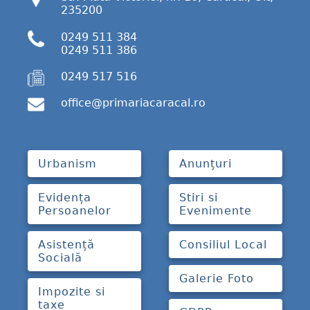
235200
0249 511 384
0249 511 386
0249 517 516
office@primariacaracal.ro
Urbanism
Anunțuri
Evidența
Stiri si
Persoanelor
Evenimente
Asistență
Consiliul Local
Socială
Galerie Foto
Impozite si
taxe