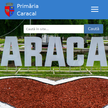
Primăria
Caracal
Caută