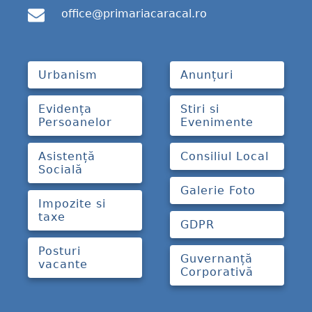
office@primariacaracal.ro
Urbanism
Anunțuri
Evidența
Stiri si
Persoanelor
Evenimente
Asistență
Consiliul Local
Socială
Galerie Foto
Impozite si
taxe
GDPR
Posturi
Guvernanță
vacante
Corporativă