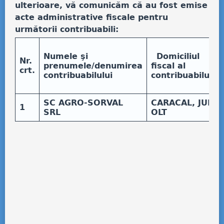
ulterioare, vă comunicăm că au fost emise
acte administrative fiscale pentru
următorii contribuabili:
Numele şi
Domiciliul
Nr.
prenumele/denumirea
fiscal al
crt.
contribuabilului
contribuabilului
SC AGRO-SORVAL
CARACAL, JUD.
1
SRL
OLT