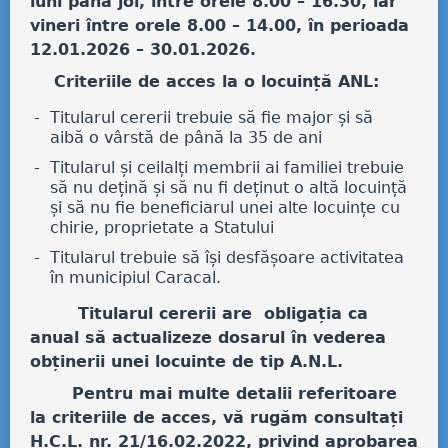
luni până joi, între orele 8.00 – 16.30, iar
vineri între orele 8.00 – 14.00, în perioada
12.01.2026 – 30.01.2026.
Criteriile de acces la o locuință ANL:
Titularul cererii trebuie să fie major și să
aibă o vârstă de până la 35 de ani
Titularul și ceilalți membrii ai familiei trebuie
să nu dețină și să nu fi deținut o altă locuință
și să nu fie beneficiarul unei alte locuințe cu
chirie, proprietate a Statului
Titularul trebuie să își desfășoare activitatea
în municipiul Caracal.
Titularul cererii are obligația ca
anual să actualizeze dosarul în vederea
obținerii unei locuinte de tip A.N.L.
Pentru mai multe detalii referitoare
la criteriile de acces, vă rugăm consultați
H.C.L. nr. 21/16.02.2022, privind aprobarea