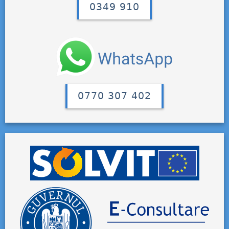
0349 910
0770 307 402