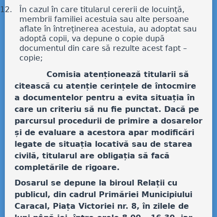
În cazul în care titularul cererii de locuință,
membrii familiei acestuia sau alte persoane
aflate în întreținerea acestuia, au adoptat sau
adoptă copii, va depune o copie după
documentul din care să rezulte acest fapt –
copie;
Comisia atenționează titularii să
citească cu atenție cerințele de întocmire
a documentelor pentru a evita situația în
care un criteriu să nu fie punctat.
Dacă pe
parcursul procedurii de primire a dosarelor
și de evaluare a acestora apar modificări
legate de situația locativă sau de starea
civilă, titularul are obligația să facă
completările de rigoare.
Dosarul se depune la biroul Relații cu
publicul, din cadrul Primăriei Municipiului
Caracal, Piața Victoriei nr. 8, în zilele de