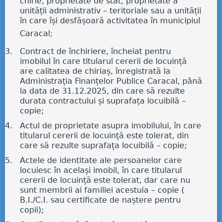
chirie, proprietate de stat, proprietate a
unității administrativ – teritoriale sau a unității
în care își desfășoară activitatea în municipiul
Caracal
;
Contract de închiriere, încheiat pentru
imobilul în care titularul cererii de locuință
are calitatea de chiriaș, înregistrată la
Administrația Finanțelor Publice Caracal, până
la data de 31.12.2025, din care să rezulte
durata contractului și suprafața locuibilă –
copie;
Actul de proprietate asupra imobilului, în care
titularul cererii de locuință este tolerat, din
care să rezulte suprafața locuibilă – copie;
Actele de identitate ale persoanelor care
locuiesc în același imobil, în care titularul
cererii de locuință este tolerat, dar care nu
sunt membrii ai familiei acestuia – copie (
B.I./C.I. sau certificate de naștere pentru
copii);