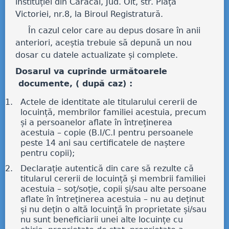
instituției din Caracal, Jud. Olt, str. Piața
Victoriei, nr.8, la Biroul Registratură.
În cazul celor care au depus dosare în anii
anteriori, aceștia trebuie să depună un nou
dosar cu datele actualizate și complete.
Dosarul va cuprinde următoarele
documente, ( după caz) :
Actele de identitate ale titularului cererii de
locuință, membrilor familiei acestuia, precum
și a persoanelor aflate în întreținerea
acestuia – copie (B.I/C.I pentru persoanele
peste 14 ani sau certificatele de naștere
pentru copii);
Declarație autentică din care să rezulte că
titularul cererii de locuință și membrii familiei
acestuia – soț/soție, copii și/sau alte persoane
aflate în întreținerea acestuia – nu au deținut
și nu dețin o altă locuință în proprietate și/sau
nu sunt beneficiarii unei alte locuințe cu