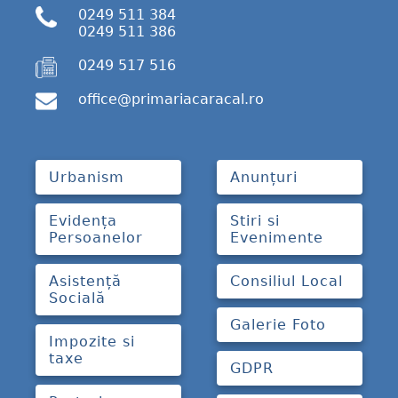
0249 511 384
0249 511 386
0249 517 516
office@primariacaracal.ro
Urbanism
Anunțuri
Evidența
Stiri si
Persoanelor
Evenimente
Asistență
Consiliul Local
Socială
Galerie Foto
Impozite si
taxe
GDPR