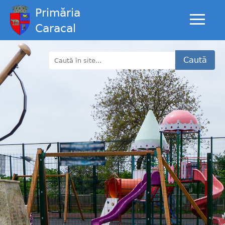
Primăria
Caracal
Caută