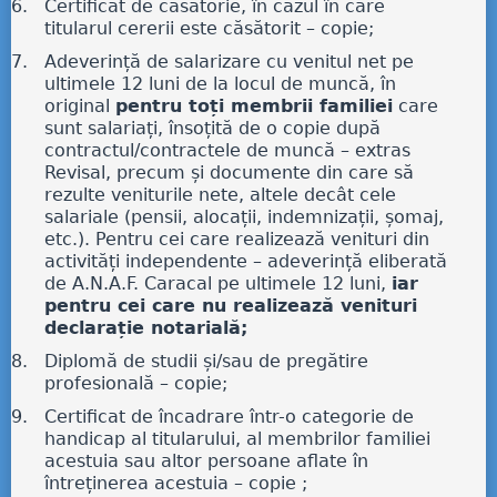
Certificat de căsătorie, în cazul în care
titularul cererii este căsătorit – copie;
Adeverință de salarizare cu venitul net pe
ultimele 12 luni de la locul de muncă, în
original
pentru toți membrii familiei
care
sunt salariați, însoțită de o copie după
contractul/contractele de muncă – extras
Revisal, precum și documente din care să
rezulte veniturile nete, altele decât cele
salariale (pensii, alocații, indemnizații, șomaj,
etc.). Pentru cei care realizează venituri din
activități independente – adeverință eliberată
de A.N.A.F. Caracal pe ultimele 12 luni,
iar
pentru cei care nu realizează venituri
declarație notarială;
Diplomă de studii și/sau de pregătire
profesională – copie;
Certificat de încadrare într-o categorie de
handicap al titularului, al membrilor familiei
acestuia sau altor persoane aflate în
întreținerea acestuia – copie ;