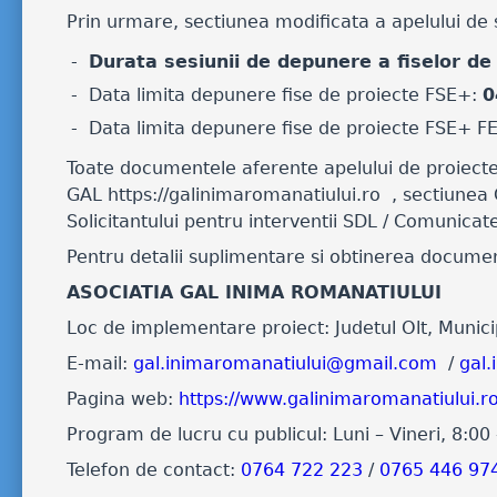
Prin urmare, sectiunea modificata a apelului de s
Durata sesiunii de depunere a fiselor de
Data limita depunere fise de proiecte FSE+:
0
Data limita depunere fise de proiecte FSE+ F
Toate documentele aferente apelului de proiecte,
GAL https://galinimaromanatiului.ro , sectiunea 
Solicitantului pentru interventii SDL / Comunicat
Pentru detalii suplimentare si obtinerea documen
ASOCIATIA GAL INIMA ROMANATIULUI
Loc de implementare proiect: Judetul Olt, Municipi
E-mail:
gal.inimaromanatiului@gmail.com
/
gal
Pagina web:
https://www.galinimaromanatiului.ro
Program de lucru cu publicul: Luni – Vineri, 8:00
Telefon de contact:
0764 722 223
/
0765 446 97