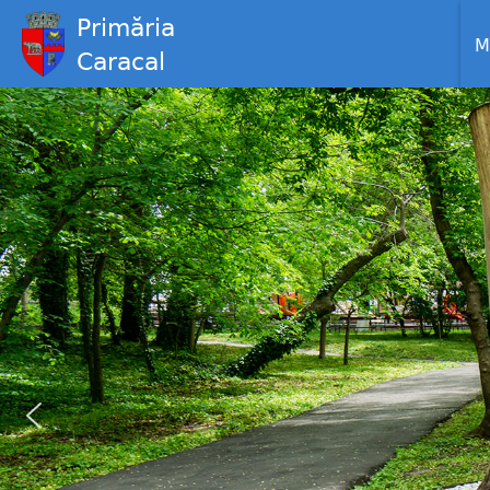
Primăria
M
Caracal