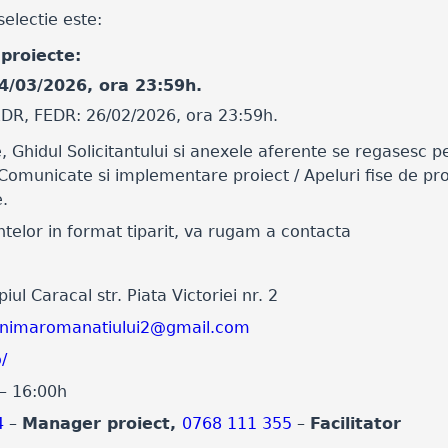
electie este:
 proiecte:
4/03/2026, ora 23:59h.
EDR, FEDR: 26/02/2026, ora 23:59h.
 Ghidul Solicitantului si anexele aferente se regasesc 
Comunicate si implementare proiect / Apeluri fise de pro
e.
telor in format tiparit, va rugam a contacta
ul Caracal str. Piata Victoriei nr. 2
.inimaromanatiului2@gmail.com
/
 – 16:00h
4
–
Manager proiect,
0768 111 355
–
Facilitator