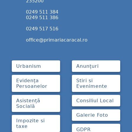
235200
0249 511 384
0249 511 386
0249 517 516
office@primariacaracal.ro
Urbanism
Anunțuri
Evidența
Stiri si
Persoanelor
Evenimente
Asistență
Consiliul Local
Socială
Galerie Foto
Impozite si
taxe
GDPR