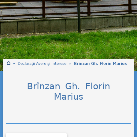
⌂
»
»
Declarații Avere și Interese
Brînzan Gh. Florin Marius
Brînzan Gh. Florin
Marius