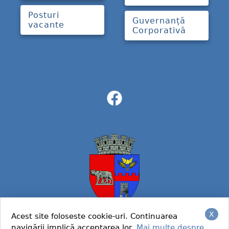
Posturi
Guvernanță
vacante
Corporativă
X
Acest site foloseste cookie-uri. Continuarea
navigării implică acceptarea lor.
Mai multe despre
© 2022 Primaria Caracal