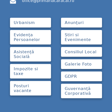
office@primariacaracal.ro
Urbanism
Anunțuri
Evidența
Stiri si
Persoanelor
Evenimente
Asistență
Consiliul Local
Socială
Galerie Foto
Impozite si
taxe
GDPR
Posturi
Guvernanță
vacante
Corporativă