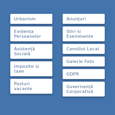
Urbanism
Anunțuri
Evidența
Stiri si
Persoanelor
Evenimente
Asistență
Consiliul Local
Socială
Galerie Foto
Impozite si
taxe
GDPR
Posturi
Guvernanță
vacante
Corporativă