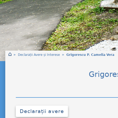
⌂
»
»
Declarații Avere și Interese
Grigorescu P. Camelia Vera
Grigore
Declarații avere