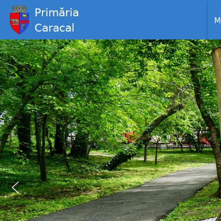
Primăria
M
Caracal