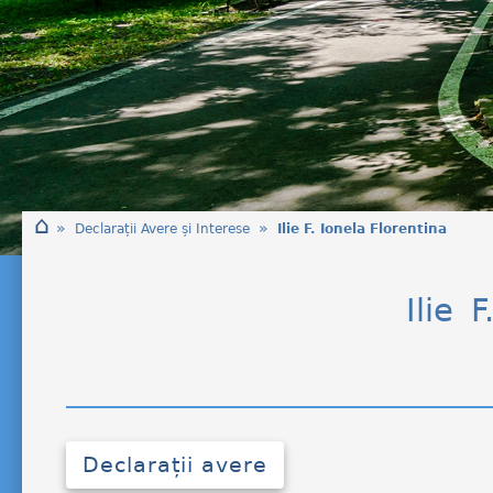
⌂
»
»
Declarații Avere și Interese
Ilie F. Ionela Florentina
Ilie 
Declarații avere