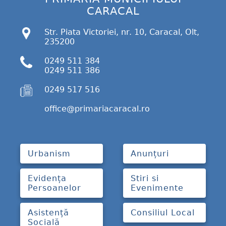
CARACAL
Str. Piata Victoriei, nr. 10, Caracal, Olt,
235200
0249 511 384
0249 511 386
0249 517 516
office@primariacaracal.ro
Urbanism
Anunțuri
Evidența
Stiri si
Persoanelor
Evenimente
Asistență
Consiliul Local
Socială