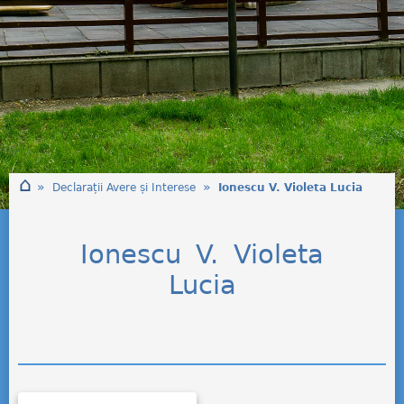
⌂
»
»
Declarații Avere și Interese
Ionescu V. Violeta Lucia
Ionescu V. Violeta
Lucia