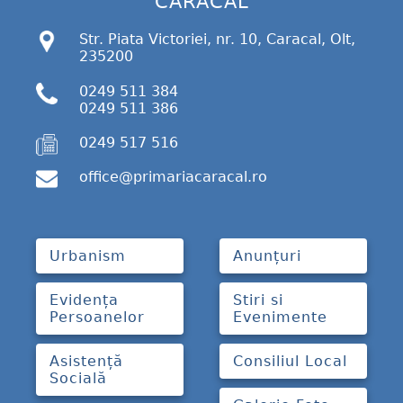
CARACAL
Str. Piata Victoriei, nr. 10, Caracal, Olt,
235200
0249 511 384
0249 511 386
0249 517 516
office@primariacaracal.ro
Urbanism
Anunțuri
Evidența
Stiri si
Persoanelor
Evenimente
Asistență
Consiliul Local
Socială