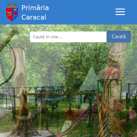
Primăria
Caracal
Caută