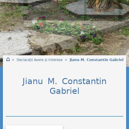
⌂
»
»
Declarații Avere și Interese
Jianu M. Constantin Gabriel
Jianu M. Constantin
Gabriel