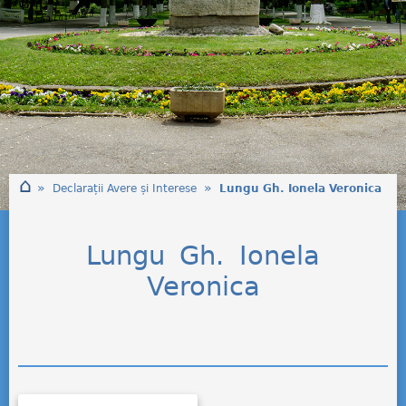
⌂
»
»
Declarații Avere și Interese
Lungu Gh. Ionela Veronica
Lungu Gh. Ionela
Veronica