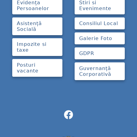
Evidența
Stiri si
Persoanelor
Evenimente
Asistență
Consiliul Local
Socială
Galerie Foto
Impozite si
taxe
GDPR
Posturi
Guvernanță
vacante
Corporativă