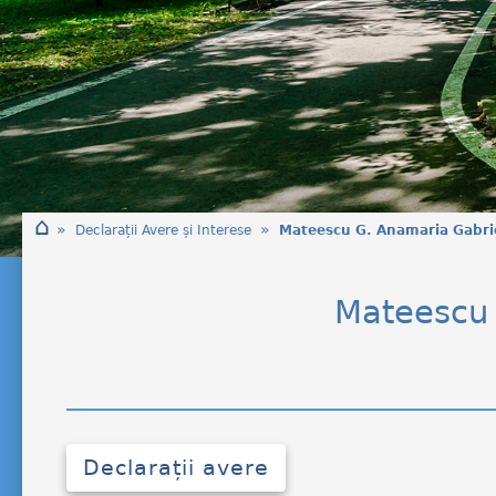
⌂
»
»
Declarații Avere și Interese
Mateescu G. Anamaria Gabri
Mateescu
Declarații avere