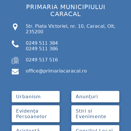
PRIMARIA MUNICIPIULUI
CARACAL
Str. Piata Victoriei, nr. 10, Caracal, Olt,
235200
0249 511 384
0249 511 386
0249 517 516
office@primariacaracal.ro
Urbanism
Anunțuri
Evidența
Stiri si
Persoanelor
Evenimente
Asistență
Consiliul Local