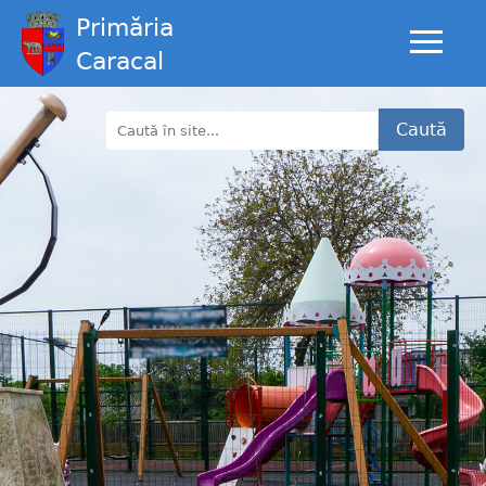
Primăria
Caracal
Caută