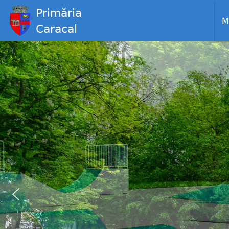
Primăria
M
Caracal