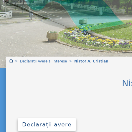
⌂
»
»
Declarații Avere și Interese
Nistor A. Cristian
Ni
Declarații avere