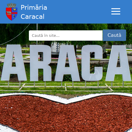
Primăria
Caracal
Caută