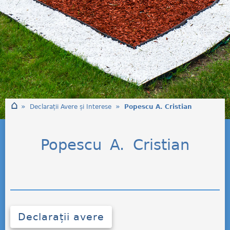
⌂
»
»
Declarații Avere și Interese
Popescu A. Cristian
Popescu A. Cristian
Declarații avere