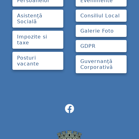
Persoanelor
Evenimente
Asistență
Consiliul Local
Socială
Galerie Foto
Impozite si
taxe
GDPR
Posturi
Guvernanță
vacante
Corporativă