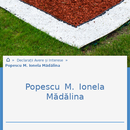
⌂
»
»
Declarații Avere și Interese
Popescu M. Ionela Mădălina
Popescu M. Ionela
Mădălina