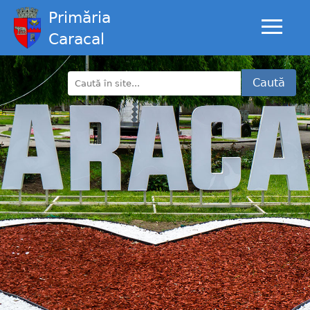
Primăria
Caracal
Caută