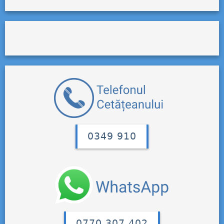
0349 910
0770 307 402