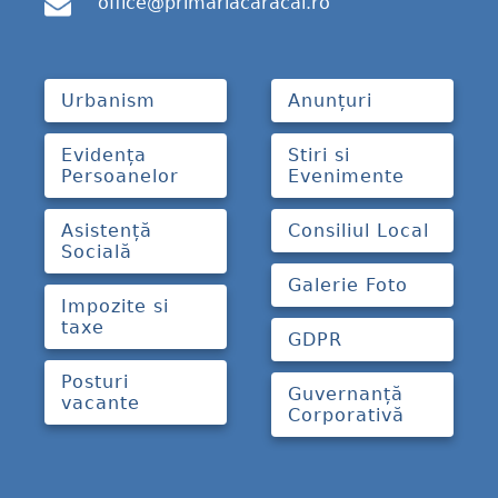
office@primariacaracal.ro
Urbanism
Anunțuri
Evidența
Stiri si
Persoanelor
Evenimente
Asistență
Consiliul Local
Socială
Galerie Foto
Impozite si
taxe
GDPR
Posturi
Guvernanță
vacante
Corporativă