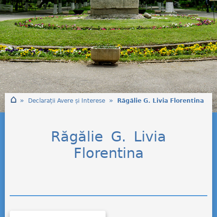
⌂
»
»
Declarații Avere și Interese
Răgălie G. Livia Florentina
Răgălie G. Livia
Florentina