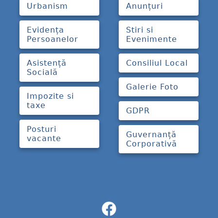
Urbanism
Anunțuri
Evidența
Stiri si
Persoanelor
Evenimente
Asistență
Consiliul Local
Socială
Galerie Foto
Impozite si
taxe
GDPR
Posturi
Guvernanță
vacante
Corporativă