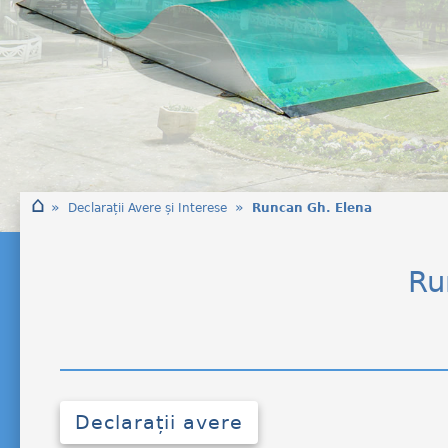
⌂
»
»
Declarații Avere și Interese
Runcan Gh. Elena
Ru
Declarații avere