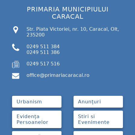
PRIMARIA MUNICIPIULUI
CARACAL
Str. Piata Victoriei, nr. 10, Caracal, Olt,
235200
0249 511 384
0249 511 386
0249 517 516
office@primariacaracal.ro
Urbanism
Anunțuri
Evidența
Stiri si
Persoanelor
Evenimente