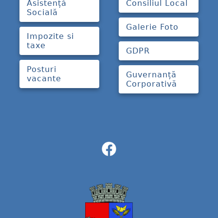
Asistență
Consiliul Local
Socială
Galerie Foto
Impozite si
taxe
GDPR
Posturi
Guvernanță
vacante
Corporativă