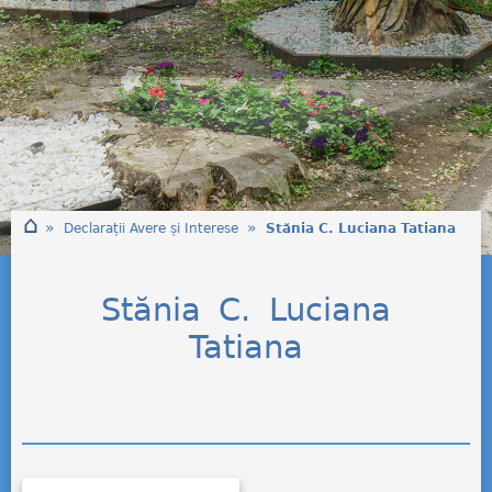
⌂
»
»
Declarații Avere și Interese
Stănia C. Luciana Tatiana
Stănia C. Luciana
Tatiana