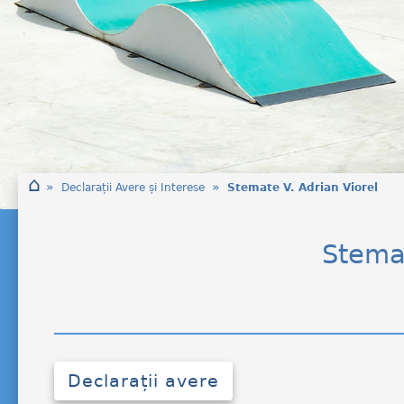
⌂
»
»
Declarații Avere și Interese
Stemate V. Adrian Viorel
Stema
Declarații avere