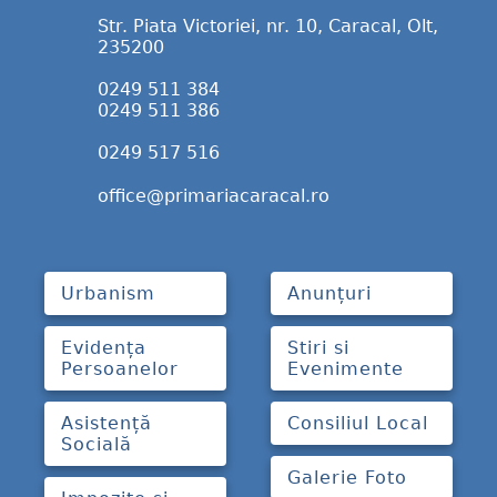
Str. Piata Victoriei, nr. 10, Caracal, Olt,
235200
0249 511 384
0249 511 386
0249 517 516
office@primariacaracal.ro
Urbanism
Anunțuri
Evidența
Stiri si
Persoanelor
Evenimente
Asistență
Consiliul Local
Socială
Galerie Foto