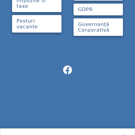
Impozite si
taxe
GDPR
Posturi
Guvernanță
vacante
Corporativă