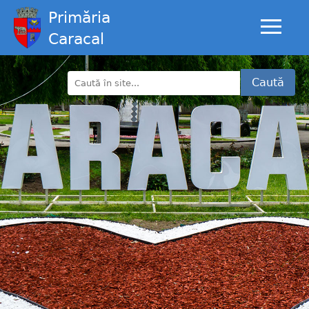
Primăria
Caracal
Caută