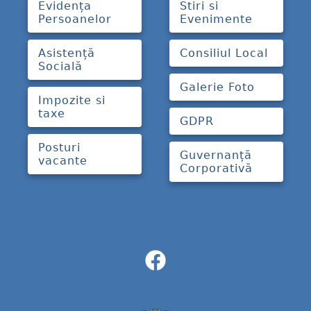
Evidența
Stiri si
Persoanelor
Evenimente
Asistență
Consiliul Local
Socială
Galerie Foto
Impozite si
taxe
GDPR
Posturi
Guvernanță
vacante
Corporativă