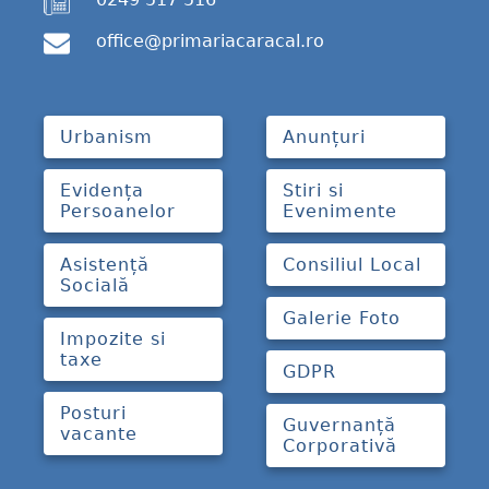
office@primariacaracal.ro
Urbanism
Anunțuri
Evidența
Stiri si
Persoanelor
Evenimente
Asistență
Consiliul Local
Socială
Galerie Foto
Impozite si
taxe
GDPR
Posturi
Guvernanță
vacante
Corporativă