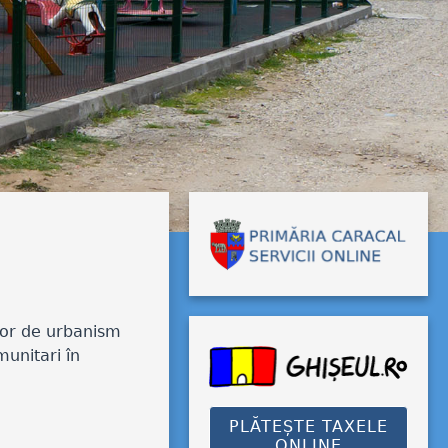
lor de urbanism
unitari în
PLĂTEȘTE TAXELE
ONLINE