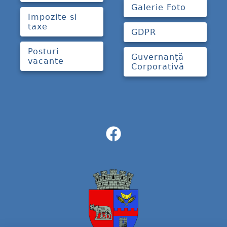
Galerie Foto
Impozite si
taxe
GDPR
Posturi
Guvernanță
vacante
Corporativă