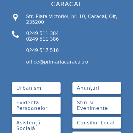
CARACAL
Str. Piata Victoriei, nr. 10, Caracal, Olt,
235200
0249 511 384
0249 511 386
0249 517 516
office@primariacaracal.ro
Urbanism
Anunțuri
Evidența
Stiri si
Persoanelor
Evenimente
Asistență
Consiliul Local
Socială