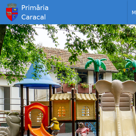
Primăria
M
Caracal