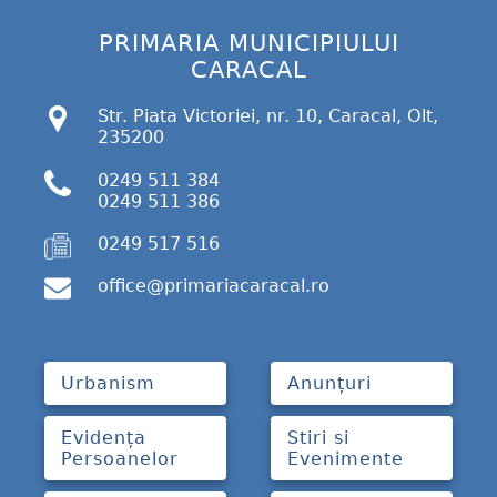
PRIMARIA MUNICIPIULUI
CARACAL
Str. Piata Victoriei, nr. 10, Caracal, Olt,
235200
0249 511 384
0249 511 386
0249 517 516
office@primariacaracal.ro
Urbanism
Anunțuri
Evidența
Stiri si
Persoanelor
Evenimente