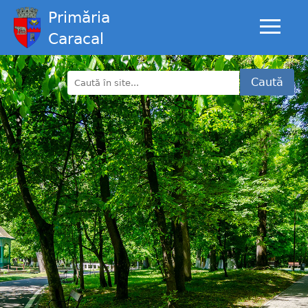
Primăria
Caracal
Caută