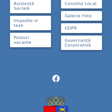
Asistență
Consiliul Local
Socială
Galerie Foto
Impozite si
taxe
GDPR
Posturi
Guvernanță
vacante
Corporativă