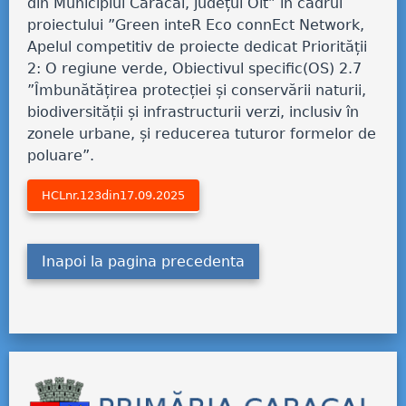
din Municipiul Caracal, județul Olt” în cadrul
proiectului ”Green inteR Eco connEct Network,
Apelul competitiv de proiecte dedicat Priorității
2: O regiune verde, Obiectivul specific(OS) 2.7
”Îmbunătățirea protecției și conservării naturii,
biodiversității și infrastructurii verzi, inclusiv în
zonele urbane, și reducerea tuturor formelor de
poluare”.
HCLnr.123din17.09.2025
Inapoi la pagina precedenta