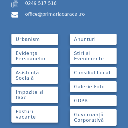
0249 517 516
office@primariacaracal.ro
Urbanism
Anunțuri
Evidența
Stiri si
Persoanelor
Evenimente
Asistență
Consiliul Local
Socială
Galerie Foto
Impozite si
taxe
GDPR
Posturi
Guvernanță
vacante
Corporativă