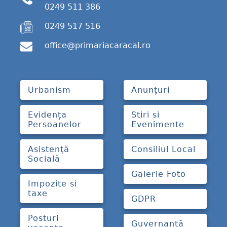
0249 511 386
0249 517 516
office@primariacaracal.ro
Urbanism
Anunțuri
Evidența
Stiri si
Persoanelor
Evenimente
Asistență
Consiliul Local
Socială
Galerie Foto
Impozite si
taxe
GDPR
Posturi
Guvernanță