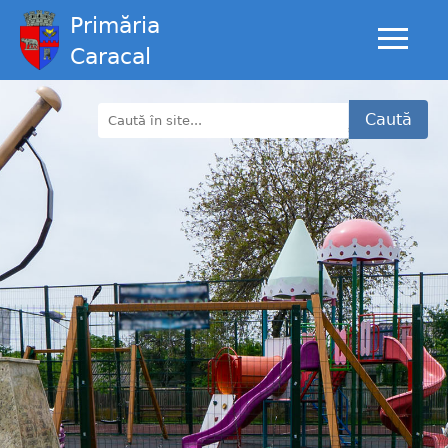
Primăria
Caracal
Caută