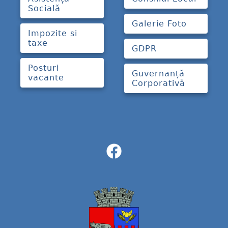
Socială
Galerie Foto
Impozite si
taxe
GDPR
Posturi
Guvernanță
vacante
Corporativă