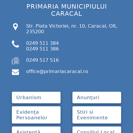
PRIMARIA MUNICIPIULUI
CARACAL
Str. Piata Victoriei, nr. 10, Caracal, Olt,
235200
0249 511 384
0249 511 386
0249 517 516
office@primariacaracal.ro
Urbanism
Anunțuri
Evidența
Stiri si
Persoanelor
Evenimente
Asistență
Consiliul Local