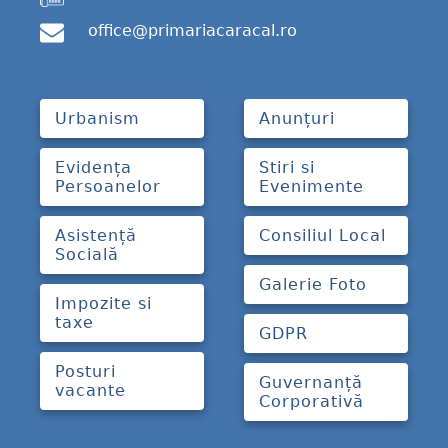
office@primariacaracal.ro
Urbanism
Anunțuri
Evidența
Stiri si
Persoanelor
Evenimente
Asistență
Consiliul Local
Socială
Galerie Foto
Impozite si
taxe
GDPR
Posturi
Guvernanță
vacante
Corporativă