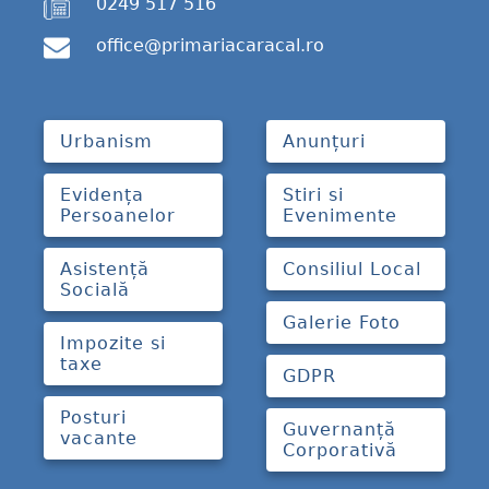
0249 517 516
office@primariacaracal.ro
Urbanism
Anunțuri
Evidența
Stiri si
Persoanelor
Evenimente
Asistență
Consiliul Local
Socială
Galerie Foto
Impozite si
taxe
GDPR
Posturi
Guvernanță
vacante
Corporativă