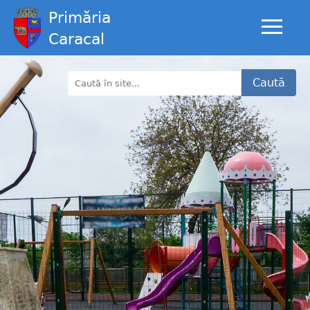
Primăria
Caracal
Caută