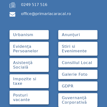
0249 517 516
office@primariacaracal.ro
Urbanism
Anunțuri
Evidența
Stiri si
Persoanelor
Evenimente
Asistență
Consiliul Local
Socială
Galerie Foto
Impozite si
taxe
GDPR
Posturi
Guvernanță
vacante
Corporativă