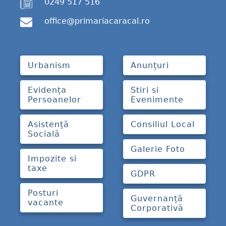
0249 517 516
office@primariacaracal.ro
Urbanism
Anunțuri
Evidența
Stiri si
Persoanelor
Evenimente
Asistență
Consiliul Local
Socială
Galerie Foto
Impozite si
taxe
GDPR
Posturi
Guvernanță
vacante
Corporativă