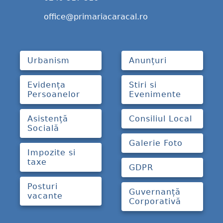
office@primariacaracal.ro
Urbanism
Anunțuri
Evidența
Stiri si
Persoanelor
Evenimente
Asistență
Consiliul Local
Socială
Galerie Foto
Impozite si
taxe
GDPR
Posturi
Guvernanță
vacante
Corporativă