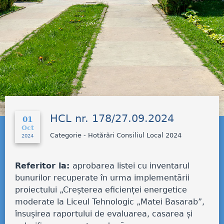
HCL nr. 178/27.09.2024
01
Oct
Categorie - Hotărâri Consiliul Local 2024
2024
Referitor la:
aprobarea listei cu inventarul
bunurilor recuperate în urma implementării
proiectului „Creșterea eficienței energetice
moderate la Liceul Tehnologic „Matei Basarab”,
însușirea raportului de evaluarea, casarea și