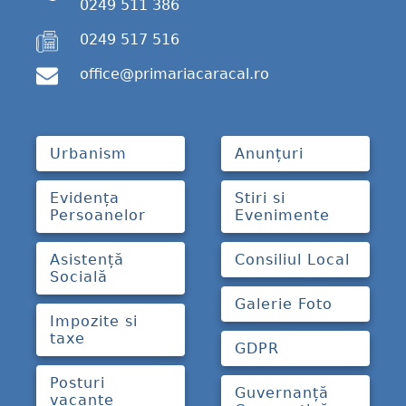
0249 511 386
0249 517 516
office@primariacaracal.ro
Urbanism
Anunțuri
Evidența
Stiri si
Persoanelor
Evenimente
Asistență
Consiliul Local
Socială
Galerie Foto
Impozite si
taxe
GDPR
Posturi
Guvernanță
vacante