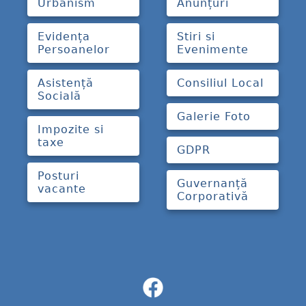
Urbanism
Anunțuri
Evidența
Stiri si
Persoanelor
Evenimente
Asistență
Consiliul Local
Socială
Galerie Foto
Impozite si
taxe
GDPR
Posturi
Guvernanță
vacante
Corporativă