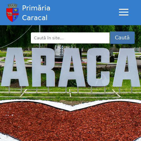
Primăria
Caracal
Caută