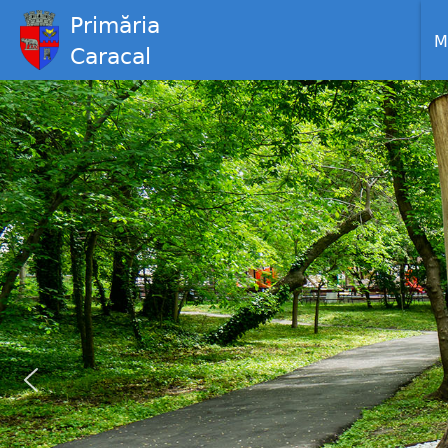
Primăria
M
Caracal